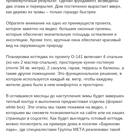
промежуточный результат: сделан фундамент, возведены
два этажа и перекрытия. Дом постепенно вырастает вверх,
как дерево из травы – только гораздо быстрее.
Обратите внимание на одно из преимуществ проекта,
которое заметно на видео: большие оконные проемы,
которые обеспечат значительную площадь остекления и
инсоляцию. Кроме того, крупные окна обеспечат красивый
вид на окружающую природу.
Планировка коттеджа по проекту О-141 включает 4 спальни
(из них 2 мастер-спальни), просторную кухню-гостиную
(почти 34 кв. метра), 2 санузла, гараж, террасы и балконы, а
также другие помещения. Это функциональное решение, в
котором используется каждый кв. метр, чтобы каждому
жителю дома было в нем комфортно и просторно.
В оставшиеся месяцы до наступления зимы будет завершен
теплый контур и выполнена предчистовая отделка (формат
white box). Эти этапы мы также покажем на видео, с
которыми вы сможете познакомиться на сайте или на наших
страницах в соцсетях. Как будет выглядеть готовый коттедж,
можно посмотреть на примере дома в поселке «Бариново
парк», где специалистами Группы МЕТА реализован такой