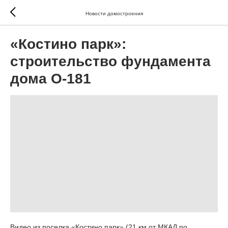
Новости домостроения
«Костино парк»:
строительство фундамента
дома О-181
Видео из поселка «Костино парк» (21 км от МКАД по