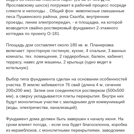
Ярославскому шоссе) погружает в рабочий процесс посреди
слякоти и непогоды... Общий фон: живописные смешанные
леса Пушкинского района, река Скалба, внутренние
проезды, линии электропередач, - и площадка, на которой
возводится свайно-ростверковый фундамент 2-этажного
коттеджа по проекту О-181.
Площадь дом составляет около 180 кв. м. Планировка
включает: просторную гостиную, кухню, 4 спальни, 3 ванных
комнаты, тех. помещение, 2 гардеробных, балкон, кабинет,
террасу, навес для машины, 2 крыльца (одно ведет в
котельную).
Выбор типа фундамента сделан на основании особенностей
участка. В землю забиваются 76 свай (длина 4 м, сечение
200х200 мм). Затем они соединяются ростверком (500х500
мм), а сверху укладываются плиты перекрытия. Внутри них
будут монолитные участки с закладными для коммуникаций
(воды, электричества, канализаций).
Фундамент дома должен быть завершен к началу июня. На
сроки влияет погода, - если она будет благосклонна, коробка
из керамблоков, с монолитными перекрытиями, заводскими