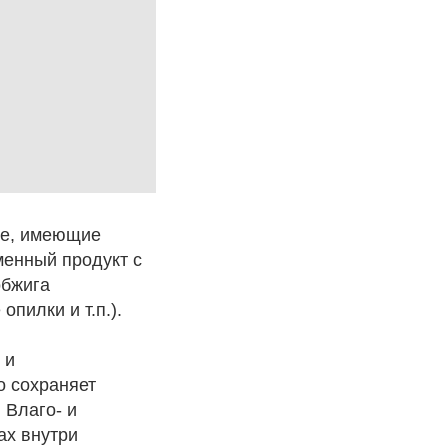
ые, имеющие
менный продукт с
обжига
пилки и т.п.).
 и
о сохраняет
 Влаго- и
ах внутри