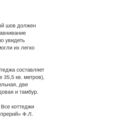
ый шов должен
равнивание
но увидеть
огли их легко
теджа составляет
 35,5 кв. метров),
ельная, две
довая и тамбур.
 Все коттеджи
 прерий» Ф.Л.