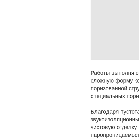
Работы выполняют
сложную форму ке
поризованной стру
специальных пориз
Благодаря пустота
звукоизоляционные
чистовую отделку
паропроницаемость