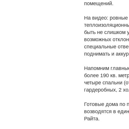
помещений.
На видео: ровные
теплоизоляционны
быть не слишком 
возможных отклоне
специальные отвер
поднимать и аккур
Напомним главные
более 190 кв. мет
четыре спальни (о
гардеробных, 2 хо
Готовые дома по п
возводятся в един
Райта.