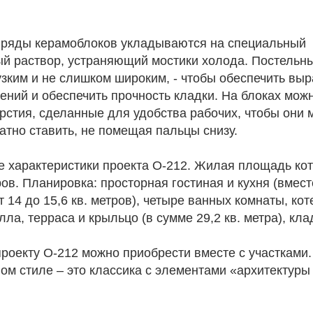
 ряды керамоблоков укладываются на специальный
й раствор, устраняющий мостики холода. Постельн
узким и не слишком широким, - чтобы обеспечить вы
ний и обеспечить прочность кладки. На блоках мож
стия, сделанные для удобства рабочих, чтобы они м
атно ставить, не помещая пальцы снизу.
 характеристики проекта О-212. Жилая площадь кот
ров. Планировка: просторная гостиная и кухня (вместе
т 14 до 15,6 кв. метров), четыре ванных комнаты, кот
лла, терраса и крыльцо (в сумме 29,2 кв. метра), кла
роекту О-212 можно приобрести вместе с участками.
ом стиле – это классика с элементами «архитектуры