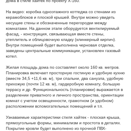
дома в стиле хайтек по проекту Х-160.
На видео: коробка одноэтажного коттеджа со стенами из
керамоблоков и плоской крышей. Внутри можно увидеть
несущие стены и обозначенные перегородки между
комнатами. На данном этапе оборудуется вентилируемый
фасад, - конструкция, связывающая вместе стены,
утеплитель и облицовочную кладку (клинкерный кирпич).
Внутри помещений будет выполнена черновая отделка,
заведены центральные коммуникации, установлен газовый
котел.
Жилая площадь дома по составляет около 160 кв. метров.
Планировка включает просторную гостиную и удобную кухню
(вместе 34,5 +11,6 кв. м), три спальни, два санузла, удобную
прихожую (почти 12 кв. м), гардеробную комнату, большую
террасу и др. Функциональность (планировки) выражается в
разделении приватного и личного пространства, ориентации
комнат с учетом освещенности, грамотном (и удобном)
расположении вспомогательных помещений и т.п.
Узнаваемые характеристики стиля хайтек - плоская крыша,
прямоугольные формы, минимализм и простота в деталях.
Покрытие кровли будет выполнено из прочной ПВХ-