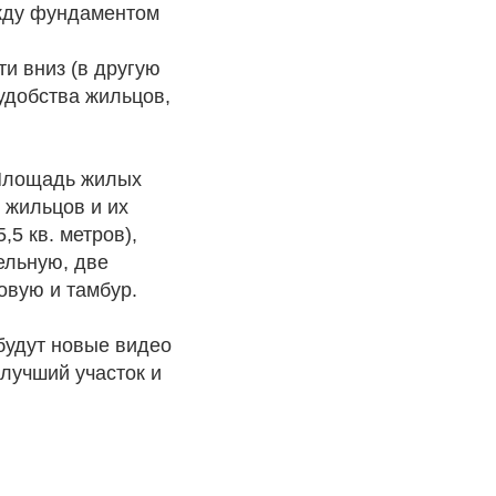
ежду фундаментом
ти вниз (в другую
удобства жильцов,
 Площадь жилых
 жильцов и их
5 кв. метров),
тельную, две
довую и тамбур.
 будут новые видео
 лучший участок и