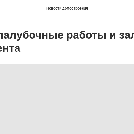
Новости домостроения
опалубочные работы и за
ента