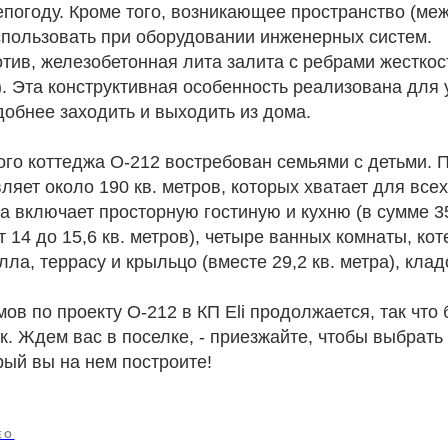
непогоду. Кроме того, возникающее пространство (м
спользовать при оборудовании инженерных систем.
тив, железобетонная лита залита с ребрами жесткос
. Эта конструктивная особенность реализована для 
добнее заходить и выходить из дома.
ого коттеджа О-212 востребован семьями с детьми.
яет около 190 кв. метров, которых хватает для всех
а включает просторную гостиную и кухню (в сумме 35,
т 14 до 15,6 кв. метров), четыре ванных комнаты, ко
лла, террасу и крыльцо (вместе 29,2 кв. метра), кла
ов по проекту О-212 в КП Eli продолжается, так что
. Ждем вас в поселке, - приезжайте, чтобы выбрать
рый вы на нем построите!
ЕО