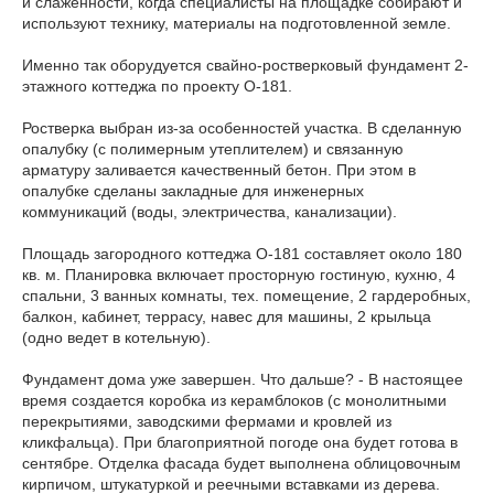
и слаженности, когда специалисты на площадке собирают и
используют технику, материалы на подготовленной земле.
Именно так оборудуется свайно-ростверковый фундамент 2-
этажного коттеджа по проекту О-181.
Ростверка выбран из-за особенностей участка. В сделанную
опалубку (с полимерным утеплителем) и связанную
арматуру заливается качественный бетон. При этом в
опалубке сделаны закладные для инженерных
коммуникаций (воды, электричества, канализации).
Площадь загородного коттеджа О-181 составляет около 180
кв. м. Планировка включает просторную гостиную, кухню, 4
спальни, 3 ванных комнаты, тех. помещение, 2 гардеробных,
балкон, кабинет, террасу, навес для машины, 2 крыльца
(одно ведет в котельную).
Фундамент дома уже завершен. Что дальше? - В настоящее
время создается коробка из керамблоков (с монолитными
перекрытиями, заводскими фермами и кровлей из
кликфальца). При благоприятной погоде она будет готова в
сентябре. Отделка фасада будет выполнена облицовочным
кирпичом, штукатуркой и реечными вставками из дерева.